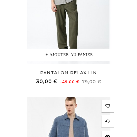
AJOUTER AU PANIER
PANTALON RELAX LIN
Prix
Prix
30,00 €
79,00 €
-49,00 €
de
base
favorite_border
cached
visibility