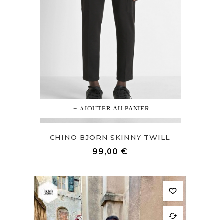
AJOUTER AU PANIER
CHINO BJORN SKINNY TWILL
Prix
99,00 €
favorite_border
cached