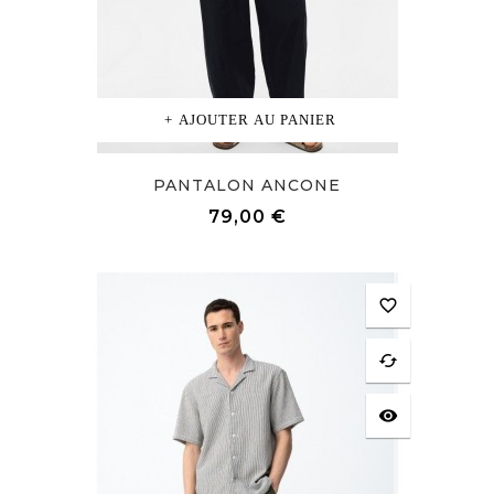
AJOUTER AU PANIER
PANTALON ANCONE
Prix
79,00 €
favorite_border
cached
visibility