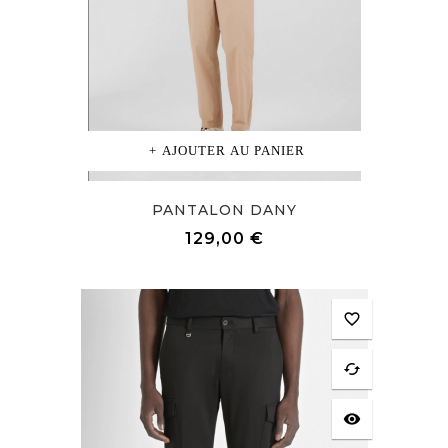
AJOUTER AU PANIER
PANTALON DANY
Prix
129,00 €
favorite_border
cached
visibility