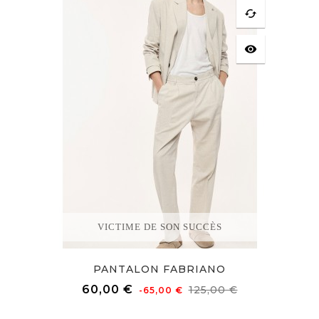
cached
visibility
VICTIME DE SON SUCCÈS
PANTALON FABRIANO
Prix
Prix
60,00 €
125,00 €
-65,00 €
de
base