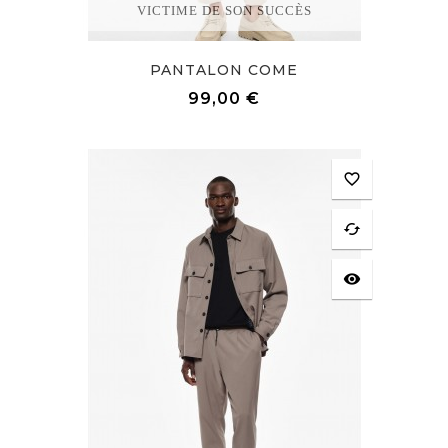
VICTIME DE SON SUCCÈS
PANTALON COME
Prix
99,00 €
favorite_border
cached
visibility