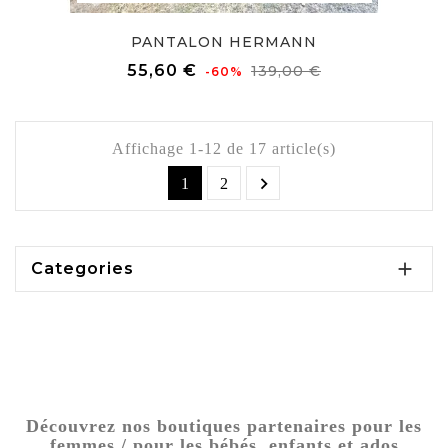
PANTALON HERMANN
Prix
Prix
55,60 €
139,00 €
-60%
de
base
Affichage 1-12 de 17 article(s)

1
2

Categories
Découvrez nos boutiques partenaires pour les
femmes / pour les bébés, enfants et ados