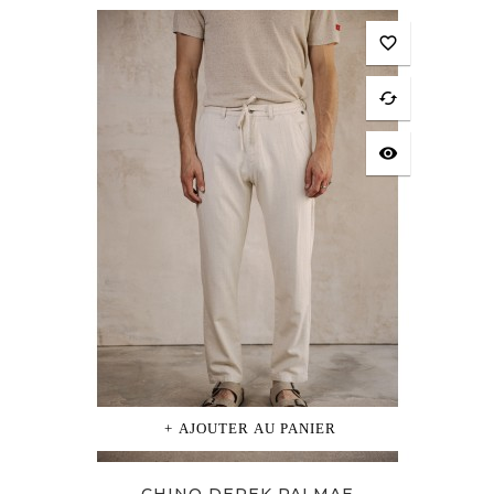
favorite_border
cached
visibility
AJOUTER AU PANIER