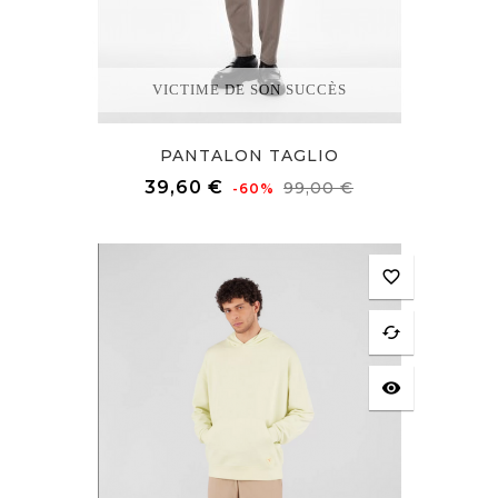
VICTIME DE SON SUCCÈS
PANTALON TAGLIO
Prix
Prix
39,60 €
99,00 €
-60%
de
base
favorite_border
cached
visibility