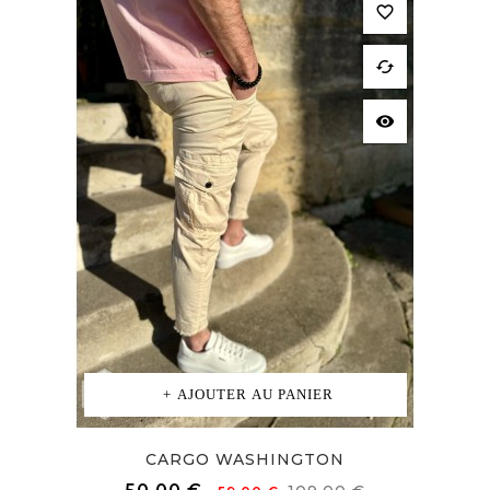
favorite_border
cached
visibility
AJOUTER AU PANIER
CARGO WASHINGTON
Prix
Prix