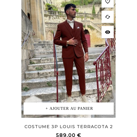
favorite_border
cached
visibility
AJOUTER AU PANIER
COSTUME 3P LOUIS TERRACOTA 2
Prix
589,00 €