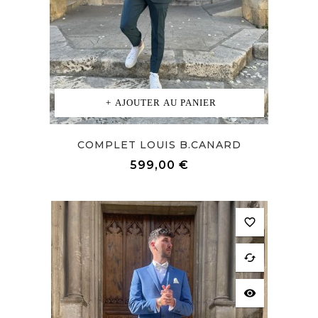
AJOUTER AU PANIER
COMPLET LOUIS B.CANARD
Prix
599,00 €
favorite_border
cached
visibility