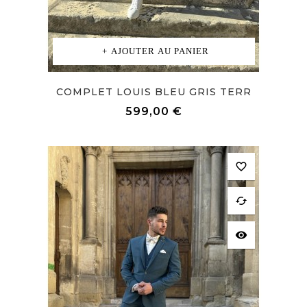
AJOUTER AU PANIER
COMPLET LOUIS BLEU GRIS TERR
Prix
599,00 €
favorite_border
cached
visibility