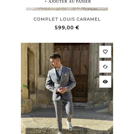
AJOUTER AU PANIER
COMPLET LOUIS CARAMEL
Prix
599,00 €
favorite_border
cached
visibility