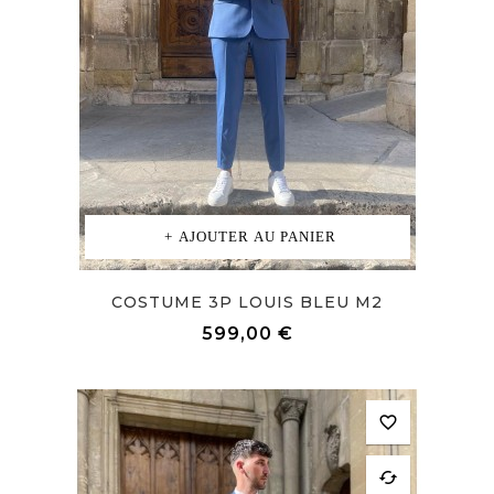
AJOUTER AU PANIER
COSTUME 3P LOUIS BLEU M2
Prix
599,00 €
favorite_border
cached