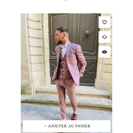
favorite_border
cached
visibility
AJOUTER AU PANIER