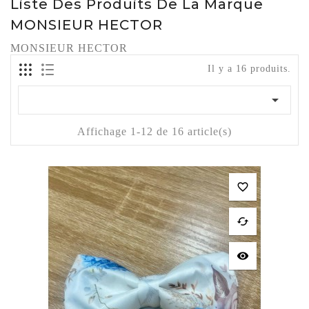
Liste Des Produits De La Marque
MONSIEUR HECTOR
MONSIEUR HECTOR
Il y a 16 produits.

Affichage 1-12 de 16 article(s)
favorite_border
cached
visibility