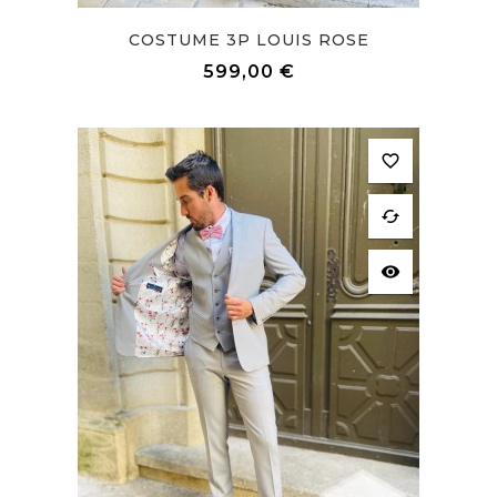
COSTUME 3P LOUIS ROSE
Prix
599,00 €
favorite_border
cached
visibility