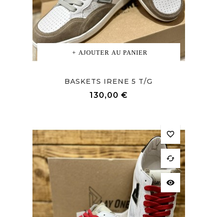
AJOUTER AU PANIER
BASKETS IRENE 5 T/G
Prix
130,00 €
favorite_border
cached
visibility