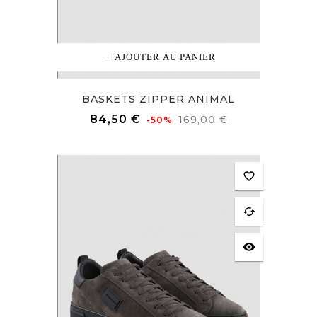
AJOUTER AU PANIER
BASKETS ZIPPER ANIMAL
Prix
Prix
84,50 €
169,00 €
-50%
de
base
favorite_border
cached
visibility