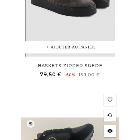
AJOUTER AU PANIER
BASKETS ZIPPER SUEDE
Prix
Prix
79,50 €
159,00 €
-50%
de
base
favorite_border
cached
visibility