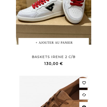
AJOUTER AU PANIER
BASKETS IRENE 2 C/B
Prix
130,00 €
favorite_border
cached
visibility