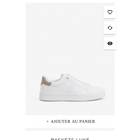
favorite_border
cached
visibility
AJOUTER AU PANIER