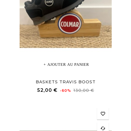
AJOUTER AU PANIER
BASKETS TRAVIS BOOST
Prix
Prix
52,00 €
130,00 €
-60%
de
base
favorite_border
cached