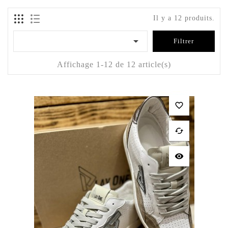
Il y a 12 produits.

Filtrer
Affichage 1-12 de 12 article(s)
favorite_border
cached
visibility