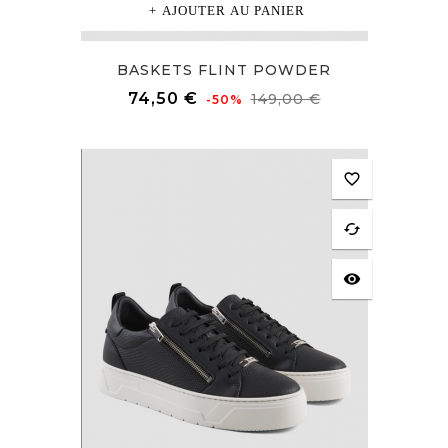
AJOUTER AU PANIER
BASKETS FLINT POWDER
Prix
Prix
74,50 €
149,00 €
-50%
de
base
favorite_border
cached
visibility