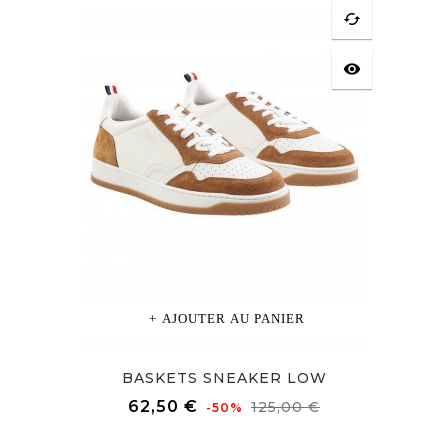
cached
visibility
AJOUTER AU PANIER
BASKETS SNEAKER LOW
Prix
Prix
62,50 €
125,00 €
-50%
de
base