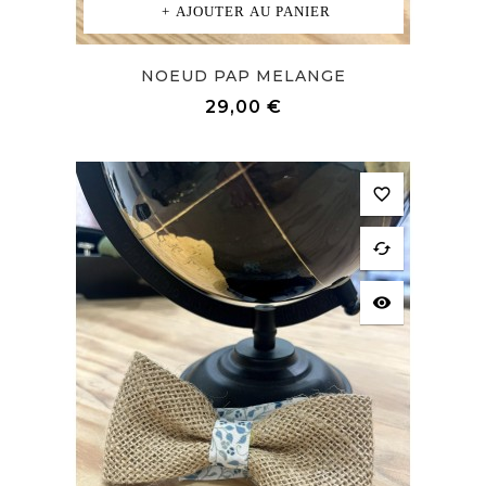
AJOUTER AU PANIER
NOEUD PAP MELANGE
Prix
29,00 €
favorite_border
cached
visibility