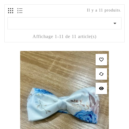
Il y a 11 produits.

Affichage 1-11 de 11 article(s)
favorite_border
cached
visibility