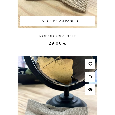
AJOUTER AU PANIER
NOEUD PAP JUTE
Prix
29,00 €
favorite_border
cached
visibility