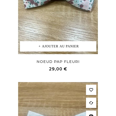
AJOUTER AU PANIER
NOEUD PAP FLEURI
Prix
29,00 €
favorite_border
cached
visibility