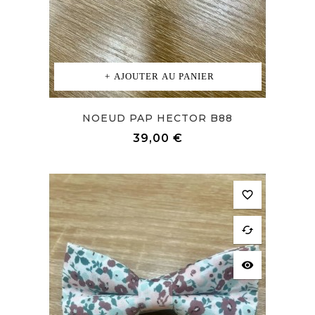
AJOUTER AU PANIER
NOEUD PAP HECTOR B88
Prix
39,00 €
favorite_border
cached
visibility