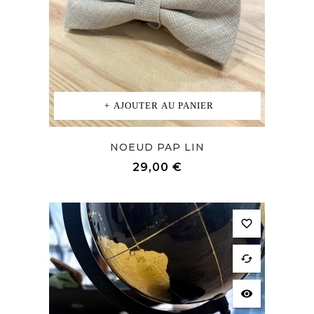
AJOUTER AU PANIER
NOEUD PAP LIN
Prix
29,00 €
favorite_border
cached
visibility