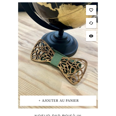
favorite_border
cached
visibility
AJOUTER AU PANIER