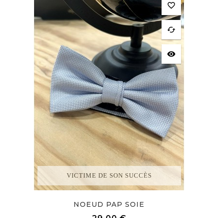
favorite_border
cached
visibility
VICTIME DE SON SUCCÈS
NOEUD PAP SOIE
Prix