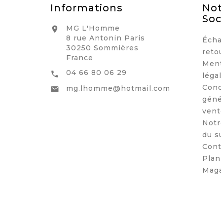
Informations
Not
Soc
MG L'Homme

8 rue Antonin Paris
Écha
30250 Sommières
reto
France
Men
04 66 80 06 29

léga
Cond
mg.lhomme@hotmail.com

géné
vent
Notr
du s
Cont
Plan
Maga