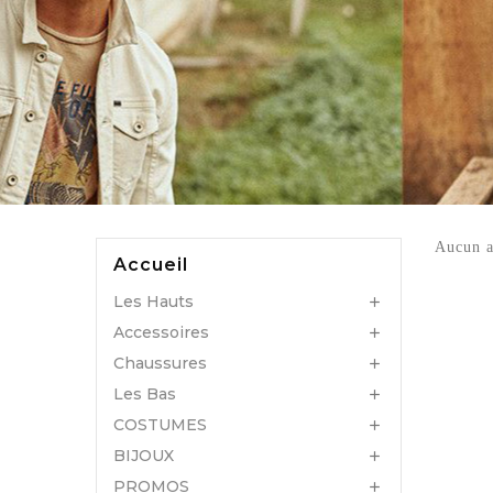
Aucun a
Accueil
Les Hauts

Accessoires

Chaussures

Les Bas

COSTUMES

BIJOUX

PROMOS
