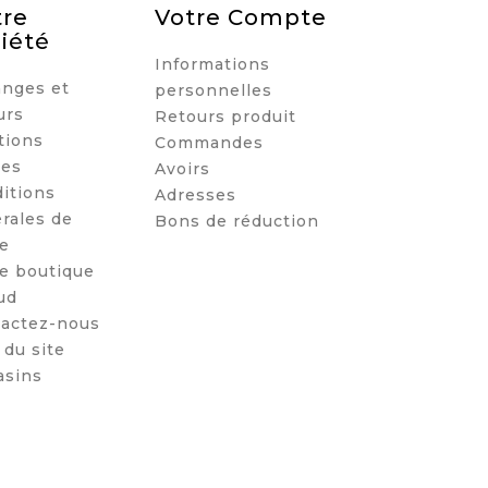
re
Votre Compte
iété
Informations
nges et
personnelles
urs
Retours produit
tions
Commandes
les
Avoirs
itions
Adresses
rales de
Bons de réduction
e
e boutique
ud
actez-nous
 du site
sins