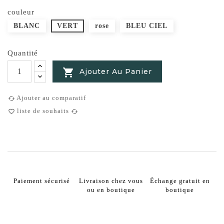
couleur
BLANC
VERT
rose
BLEU CIEL
Quantité

Ajouter Au Panier
Ajouter au comparatif
cached
liste de souhaits
favorite_border
cached
Paiement sécurisé
Livraison chez vous
Échange gratuit en
ou en boutique
boutique