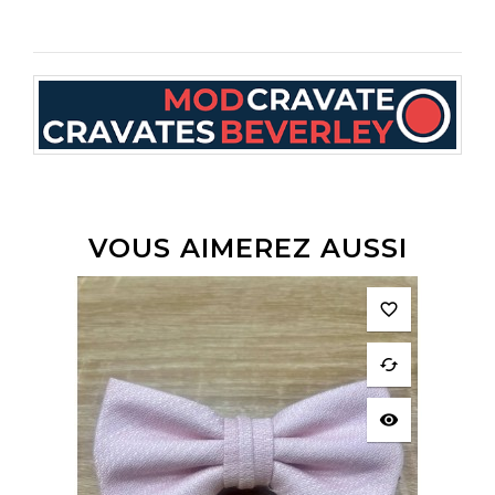
VOUS AIMEREZ AUSSI
favorite_border
cached
visibility